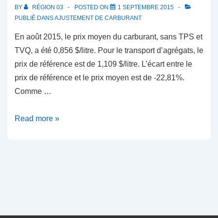
BY
RÉGION 03
POSTED ON
1 SEPTEMBRE 2015
PUBLIÉ DANS
AJUSTEMENT DE CARBURANT
En août 2015, le prix moyen du carburant, sans TPS et
TVQ, a été 0,856 $/litre. Pour le transport d’agrégats, le
prix de référence est de 1,109 $/litre. L’écart entre le
prix de référence et le prix moyen est de -22,81%.
Comme …
Ajustement
Read more »
de
carburant
–
Septembre
2015